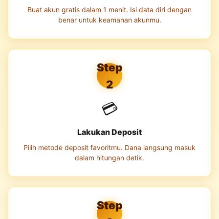
Buat akun gratis dalam 1 menit. Isi data diri dengan
benar untuk keamanan akunmu.
Step
2
💳
Lakukan Deposit
Pilih metode deposit favoritmu. Dana langsung masuk
dalam hitungan detik.
Step