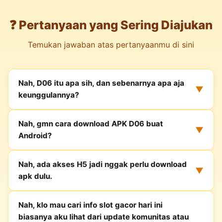
❓ Pertanyaan yang Sering Diajukan
Temukan jawaban atas pertanyaanmu di sini
Nah, D06 itu apa sih, dan sebenarnya apa aja
keunggulannya?
Nah, gmn cara download APK D06 buat
Android?
Nah, ada akses H5 jadi nggak perlu download
apk dulu.
Nah, klo mau cari info slot gacor hari ini
biasanya aku lihat dari update komunitas atau