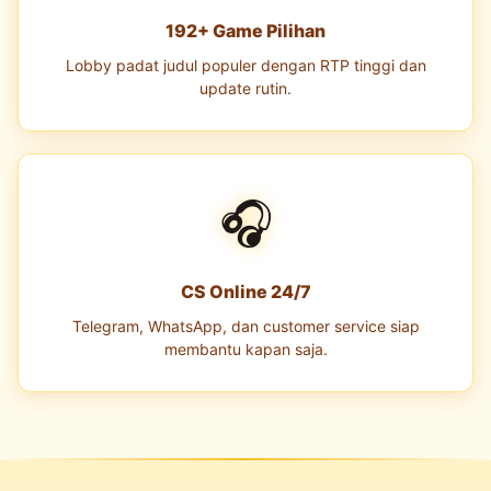
192+ Game Pilihan
Lobby padat judul populer dengan RTP tinggi dan
update rutin.
🎧
CS Online 24/7
Telegram, WhatsApp, dan customer service siap
membantu kapan saja.