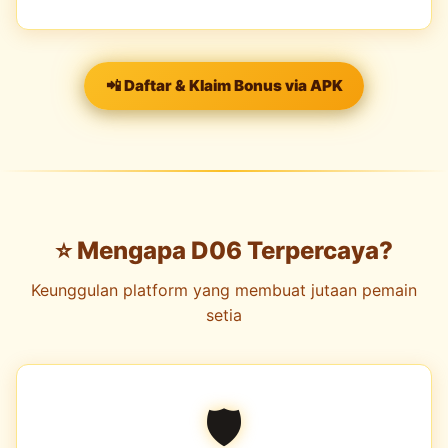
📲 Daftar & Klaim Bonus via APK
⭐ Mengapa D06 Terpercaya?
Keunggulan platform yang membuat jutaan pemain
setia
🛡️