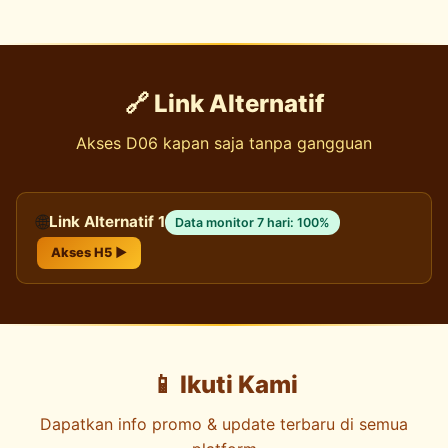
🔗 Link Alternatif
Akses D06 kapan saja tanpa gangguan
🌐
Link Alternatif 1
Data monitor 7 hari: 100%
Akses H5 ▶
📱 Ikuti Kami
Dapatkan info promo & update terbaru di semua