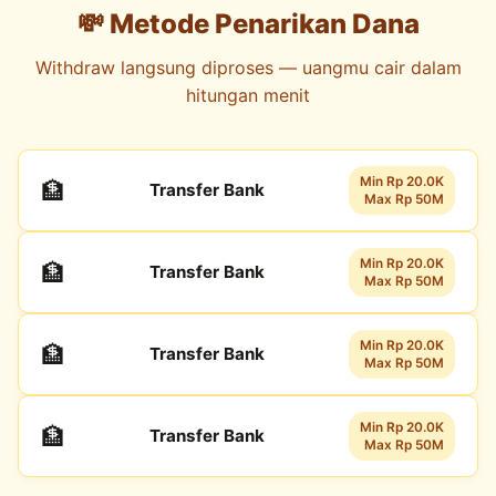
💸 Metode Penarikan Dana
Withdraw langsung diproses — uangmu cair dalam
hitungan menit
Min
Rp 20.0K
🏦
Transfer Bank
Max
Rp 50M
Min
Rp 20.0K
🏦
Transfer Bank
Max
Rp 50M
Min
Rp 20.0K
🏦
Transfer Bank
Max
Rp 50M
Min
Rp 20.0K
🏦
Transfer Bank
Max
Rp 50M