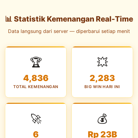
📊 Statistik Kemenangan Real-Time
Data langsung dari server — diperbarui setiap menit
🏆
💥
4,836
2,283
TOTAL KEMENANGAN
BIG WIN HARI INI
🚀
💰
6
Rp 23B