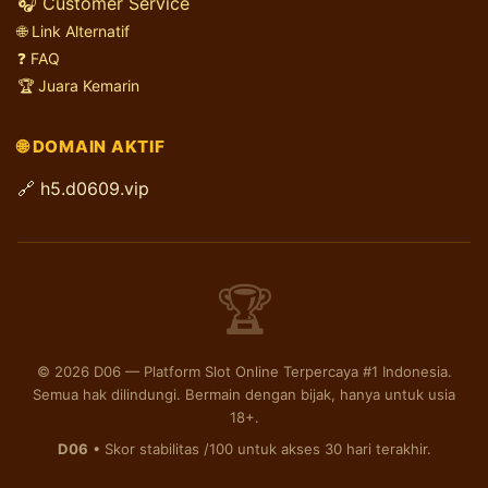
🎧 Customer Service
🌐 Link Alternatif
❓ FAQ
🏆 Juara Kemarin
🌐 DOMAIN AKTIF
🔗 h5.d0609.vip
🏆
© 2026 D06 — Platform Slot Online Terpercaya #1 Indonesia.
Semua hak dilindungi. Bermain dengan bijak, hanya untuk usia
18+.
D06
• Skor stabilitas /100 untuk akses 30 hari terakhir.